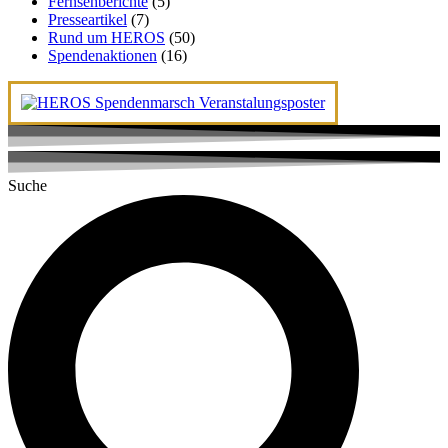
Fernsehberichte
(5)
Presseartikel
(7)
Rund um HEROS
(50)
Spendenaktionen
(16)
Suche