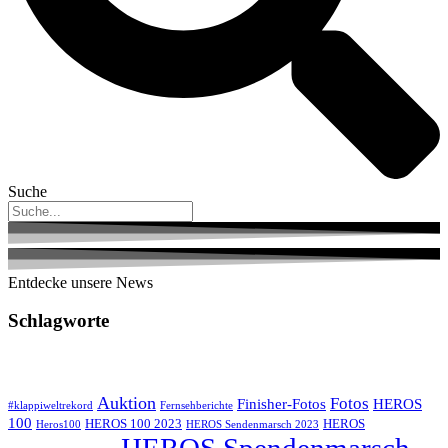
Suche
Entdecke unsere News
Schlagworte
Auktion
Fotos
Finisher-Fotos
HEROS
#klappiweltrekord
Fernsehberichte
100
HEROS 100 2023
HEROS
Heros100
HEROS Sendenmarsch 2023
HEROS Spendenmarsch