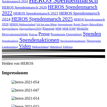
Sendenmarsch 2024
HEROS Spendenmarsch
HEROS Spendenmarsch 2020
2022
HEROS Spendenmarsch
HEROS Spendenmarsch 2023
HEROS Spendenmarsch 2025
2024
HEROS Spendenmarsch
2026
HEROS Weihnachtslauf
Ich bin eine Meise
Impressionen
Kajak Charity Rekordfahrt
Klapprad
Medaille
klappischlange
klappischlange2024
MDR
MDR JUMP
Spenden
Presse
Motivationsschilder
Prominente Unterstützer
Podcast
Spendenaktionen
Spendenaktion
Streckeninformationen
Thüringische
Video
Landeszeitung
Weihnachtslauf
Weltrekord
Zielfotos
Helden von HEROS
Impressionen