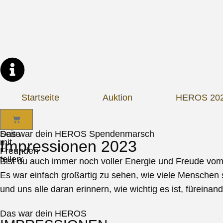
Startseite
Auktion
HEROS 20
Seite
Das war dein HEROS Spendenmarsch
mit
Impressionen 2023
Freunden
teilen:
Bist du auch immer noch voller Energie und Freude
Es war einfach großartig zu sehen, wie viele Menschen 
und uns alle daran erinnern, wie wichtig es ist, fürein
Das war dein HEROS