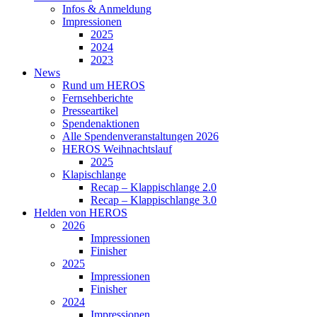
Infos & Anmeldung
Impressionen
2025
2024
2023
News
Rund um HEROS
Fernsehberichte
Presseartikel
Spendenaktionen
Alle Spendenveranstaltungen 2026
HEROS Weihnachtslauf
2025
Klapischlange
Recap – Klappischlange 2.0
Recap – Klappischlange 3.0
Helden von HEROS
2026
Impressionen
Finisher
2025
Impressionen
Finisher
2024
Impressionen